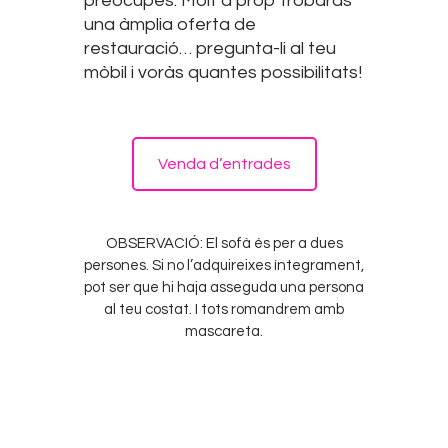
preocupes. Molt a prop trobaràs
una àmplia oferta de
restauració… pregunta-li al teu
mòbil i voràs quantes possibilitats!
Venda d’entrades
OBSERVACIÓ: El sofà és per a dues
persones. Si no l’adquireixes íntegrament,
pot ser que hi haja asseguda una persona
al teu costat. I tots romandrem amb
mascareta.