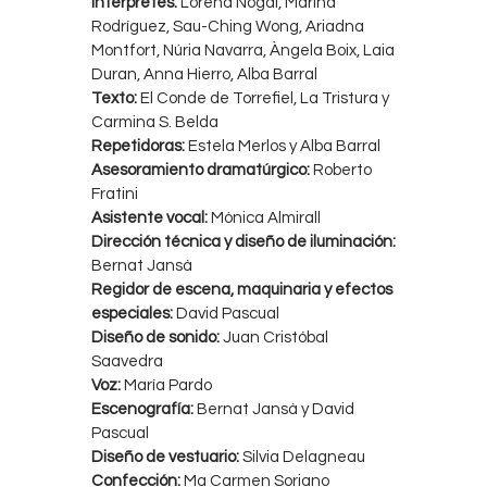
Intérpretes:
Lorena Nogal, Marina
Rodríguez, Sau-Ching Wong, Ariadna
Montfort, Núria Navarra, Àngela Boix, Laia
Duran, Anna Hierro, Alba Barral
Texto:
El Conde de Torrefiel, La Tristura y
Carmina S. Belda
Repetidoras:
Estela Merlos y Alba Barral
Asesoramiento dramatúrgico:
Roberto
Fratini
Asistente vocal:
Mònica Almirall
Dirección técnica y diseño de iluminación:
Bernat Jansà
Regidor de escena, maquinaria y efectos
especiales:
David Pascual
Diseño de sonido:
Juan Cristóbal
Saavedra
Voz:
María Pardo
Escenografía:
Bernat Jansà y David
Pascual
Diseño de vestuario:
Silvia Delagneau
Confección:
Ma Carmen Soriano