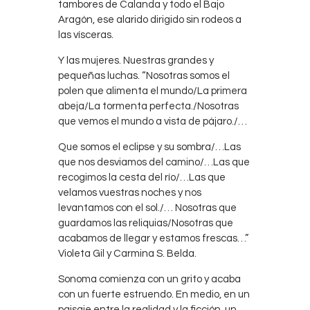
tambores de Calanda y todo el Bajo
Aragón, ese alarido dirigido sin rodeos a
las vísceras.
Y las mujeres. Nuestras grandes y
pequeñas luchas. “Nosotras somos el
polen que alimenta el mundo/La primera
abeja/La tormenta perfecta./Nosotras
que vemos el mundo a vista de pájaro./…
Que somos el eclipse y su sombra/…Las
que nos desviamos del camino/…Las que
recogimos la cesta del río/…Las que
velamos vuestras noches y nos
levantamos con el sol./… Nosotras que
guardamos las reliquias/Nosotras que
acabamos de llegar y estamos frescas…”
Violeta Gil y Carmina S. Belda.
Sonoma comienza con un grito y acaba
con un fuerte estruendo. En medio, en un
paisaje entre la realidad y la ficción, un