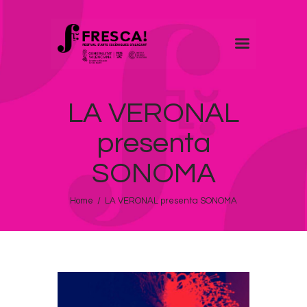
FRESCA!
LA VERONAL
Programa
Información de interés
presenta
Contacto
SONOMA
CAST
Home
LA VERONAL presenta SONOMA