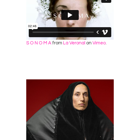
S O N O M A
from
La Veronal
on
Vimeo
.