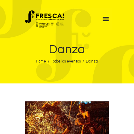
FRESCA!
Danza
Programa
Información de interés
Home
Todos los eventos
Danza
Contacto
CAST