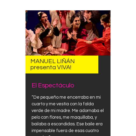
MANUEL LIÑÁN
presenta VIVA!
El Espectáculo
“De pequeño me encerraba en mi
cuarto y me vestía con la falda
verde de mi madre. Me adornaba el
pelo con flores, me maquillaba, y
bailaba a escondidas. Ese baile era
impensable fuera de esas cuatro