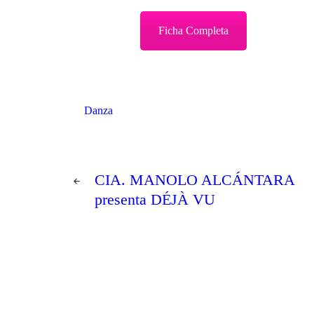
Ficha Completa
Danza
Navegación
PREV
de
CIA. MANOLO ALCÁNTARA
POST
entradas
presenta DÉJÀ VU