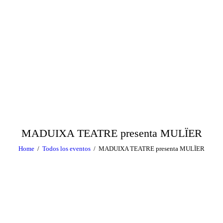
FRESCA!
Programa
Información de interés
Contacto
CAST
MADUIXA TEATRE presenta MULÏER
Home
Todos los eventos
MADUIXA TEATRE presenta MULÏER