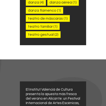
danza
(4)
danza aérea
(1)
danza flamenco
(1)
teatro de máscaras
(1)
teatro familiar
(1)
teatro gestual
(2)
El Institut Valencià de Cultura
presenta la apuesta más fresca
del verano en Alicante: un Festival
Internacional de Artes Escénicas,