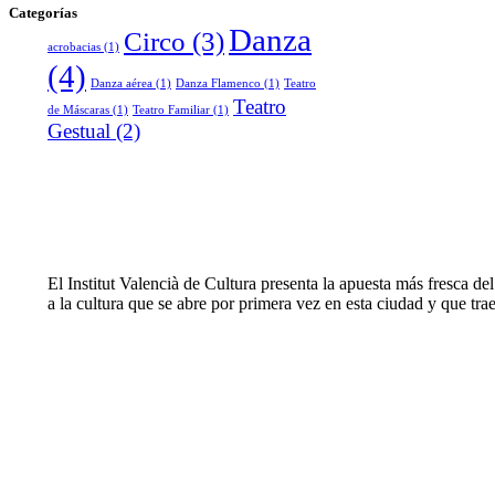
Categorías
Danza
Circo
(3)
acrobacias
(1)
(4)
Danza aérea
(1)
Danza Flamenco
(1)
Teatro
Teatro
de Máscaras
(1)
Teatro Familiar
(1)
Gestual
(2)
El Institut Valencià de Cultura presenta la apuesta más fresca d
a la cultura que se abre por primera vez en esta ciudad y que trae