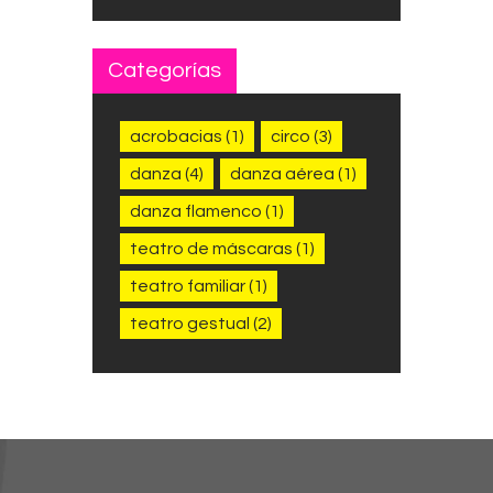
Categorías
acrobacias
(1)
circo
(3)
danza
(4)
danza aérea
(1)
danza flamenco
(1)
teatro de máscaras
(1)
teatro familiar
(1)
teatro gestual
(2)