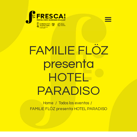
FRESCA!
FAMILIE FLÖZ
Programa
Información de interés
presenta
Contacto
HOTEL
CAST
PARADISO
Home
Todos los eventos
FAMILIE FLÖZ presenta HOTEL PARADISO