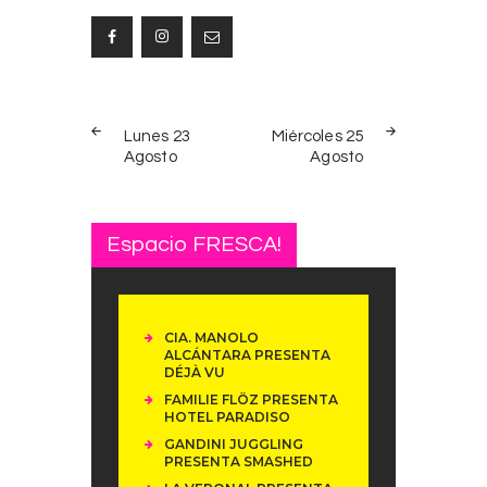
Navegación
PREV
NEXT
de
Lunes 23
Miércoles 25
POST
POST
Agosto
Agosto
entradas
Espacio FRESCA!
CIA. MANOLO
ALCÁNTARA PRESENTA
DÉJÀ VU
FAMILIE FLÖZ PRESENTA
HOTEL PARADISO
GANDINI JUGGLING
PRESENTA SMASHED