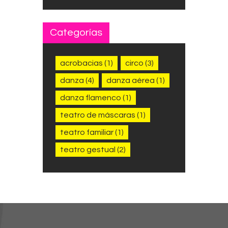
Categorías
acrobacias
(1)
circo
(3)
danza
(4)
danza aérea
(1)
danza flamenco
(1)
teatro de máscaras
(1)
teatro familiar
(1)
teatro gestual
(2)