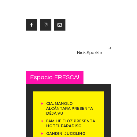
Navegación
NEXT
de
Nick Sparkle
POST
entradas
Espacio FRESCA!
CIA. MANOLO
ALCÁNTARA PRESENTA
DÉJÀ VU
FAMILIE FLÖZ PRESENTA
HOTEL PARADISO
GANDINI JUGGLING