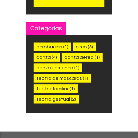
Categorías
acrobacias
(1)
circo
(3)
danza
(4)
danza aérea
(1)
danza flamenco
(1)
teatro de máscaras
(1)
teatro familiar
(1)
teatro gestual
(2)