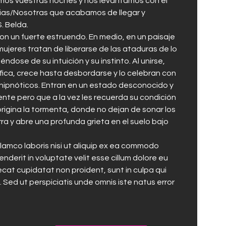
amos vuestras noches y nos levantamos con el
uias/Nosotras que acabamos de llegar y
. Belda.
n un fuerte estruendo. En medio, en un paisaje
 mujeres tratan de liberarse de las ataduras de lo
ndose de su intuición y su instinto. Al unirse,
ifica, crece hasta desbordarse y lo celebran con
s hipnóticos. Entran en un estado desconocido y
mente pero que a la vez les recuerda su condición
igina la tormenta, donde no dejan de sonar los
ra y abre una profunda grieta en el suelo bajo
llamco laboris nisi ut aliquip ex ea commodo
enderit in voluptate velit esse cillum dolore eu
ecat cupidatat non proident, sunt in culpa qui
m. Sed ut perspiciatis unde omnis iste natus error