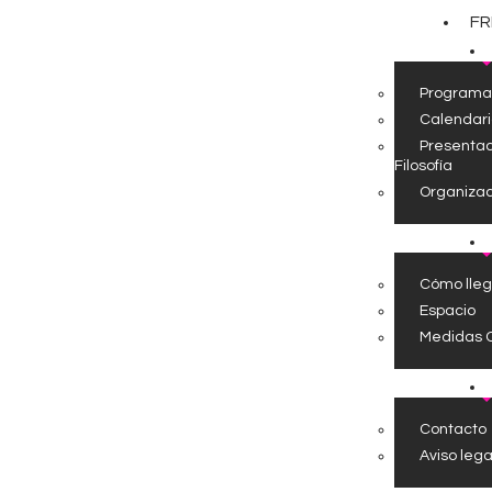
FR
Programa
Calendari
Presentac
Filosofía
Organizac
Cómo lleg
Espacio
Medidas 
Contacto
Aviso lega