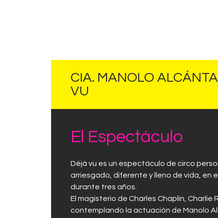
CIA. MANOLO ALCÁNTA
VU
El Espectáculo
Déjà vu es un espectáculo de circo person
arriesgado, diferente y lleno de vida, en
durante tres años.
El magisterio de Charles Chaplin, Charlie
contemplando la actuación de Manolo Alcá