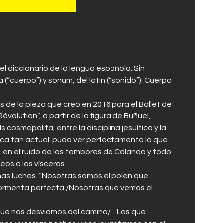
l diccionario de la lengua española. Sin
“cuerpo”) y sonum, del latín (“sonido”): Cuerpo
 de la pieza que creó en 2016 para el Ballet de
évolution”, a partir de la figura de Buñuel,
 cosmopolita, entre la disciplina jesuítica y la
unca tan actual: pudo ver perfectamente lo que
 en el ruido de los tambores de Calanda y todo
deos a las vísceras.
ñas luchas. “Nosotras somos el polen que
tormenta perfecta./Nosotras que vemos el
que nos desviamos del camino/…Las que