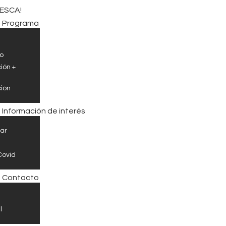
FRESCA!
ESCA!
Programa
Programa
o
Información de interés
ión +
ión
Contacto
Información de interés
CAST
ar
Covid
Contacto
l