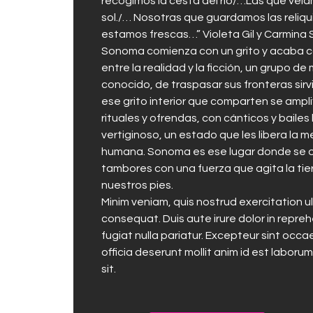
recogimos la cesta del río/…Las que vel
sol./… Nosotras que guardamos las reliq
estamos frescas…” Violeta Gil y Carmina S
Sonoma comienza con un grito y acaba co
entre la realidad y la ficción, un grupo de
conocido, de traspasar sus fronteras sirvié
ese grito interior que comparten se ampl
rituales y ofrendas, con cánticos y baile
vertiginoso, un estado que les libera la 
humana. Sonoma es ese lugar donde se or
tambores con una fuerza que agita la tier
nuestros pies.
Minim veniam, quis nostrud exercitation u
consequat. Duis aute irure dolor in repreh
fugiat nulla pariatur. Excepteur sint occa
officia deserunt mollit anim id est laboru
sit.