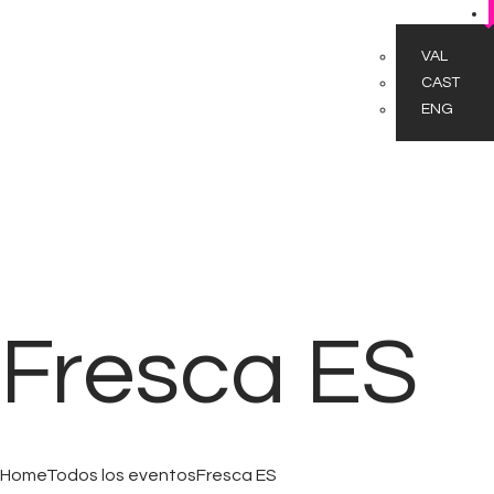
VAL
CAST
ENG
Fresca ES
Home
Todos los eventos
Fresca ES