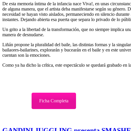
De esta memoria íntima de la infancia nace Viva!, en unas circunstanci
de alguna manera, que el artista deba manifestarse según su género. De
necesidad se hayan visto aislados, permaneciendo en silencio durante
instantes. Dejando abierta esa puerta que separa lo privado de lo públi
Un grito a la libertad de la transformación, que no siempre implica 
manera de desnudarse.
Liñán propone la pluralidad del baile, las distintas formas y la singula
bailaores-bailarines, explorarán y bucearán en el baile y en este unive
cuentan son la emociones.
Como ya ha dicho la crítica, este espectáculo se quedará grabado en l
Ficha Completa
GANDINI JUGGLING presenta SMASH