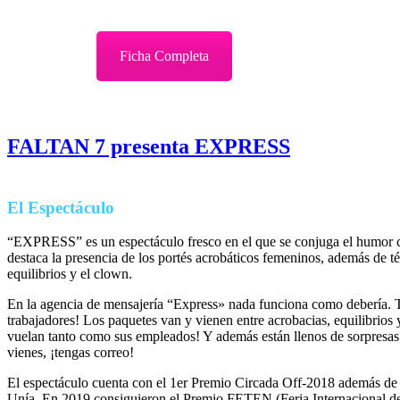
Ficha Completa
FALTAN 7 presenta EXPRESS
El Espectáculo
“EXPRESS” es un espectáculo fresco en el que se conjuga el humor co
destaca la presencia de los portés acrobáticos femeninos, además de té
equilibrios y el clown.
En la agencia de mensajería “Express» nada funciona como debería. To
trabajadores! Los paquetes van y vienen entre acrobacias, equilibrios 
vuelan tanto como sus empleados! Y además están llenos de sorpresas 
vienes, ¡tengas correo!
El espectáculo cuenta con el 1er Premio Circada Off-2018 además de
Unía. En 2019 consiguieron el Premio FETEN (Feria Internacional de 