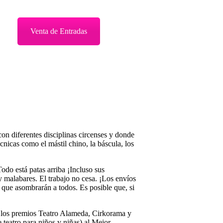
Venta de Entradas
n diferentes disciplinas circenses y donde
cnicas como el mástil chino, la báscula, los
do está patas arriba ¡Incluso sus
y malabares. El trabajo no cesa. ¡Los envíos
que asombrarán a todos. Es posible que, si
 los premios Teatro Alameda, Cirkorama y
teatro para niños y niñas) al Mejor