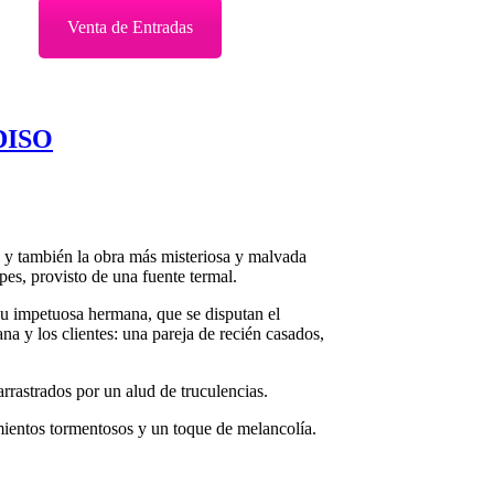
Venta de Entradas
DISO
d y también la obra más misteriosa y malvada
pes, provisto de una fuente termal.
 su impetuosa hermana, que se disputan el
na y los clientes: una pareja de recién casados,
rrastrados por un alud de truculencias.
mientos tormentosos y un toque de melancolía.