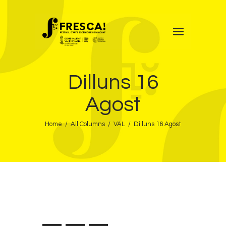
FRESCA!
Dilluns 16
Programa
Informació d’interés
Agost
Contacte
Home
All Columns
VAL
Dilluns 16 Agost
VAL