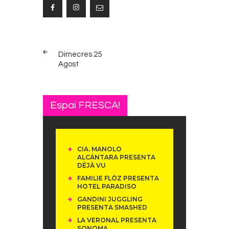
Navegació
PREV
d'entrades
Dimecres 25
POST
Agost
Espai FRESCA!
CIA. MANOLO
ALCÁNTARA PRESENTA
DÉJÀ VU
FAMILIE FLÖZ PRESENTA
HOTEL PARADISO
GANDINI JUGGLING
PRESENTA SMASHED
LA VERONAL PRESENTA
SONOMA