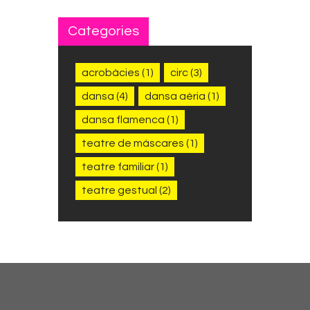
Categories
acrobàcies
(1)
circ
(3)
dansa
(4)
dansa aèria
(1)
dansa flamenca
(1)
teatre de màscares
(1)
teatre familiar
(1)
teatre gestual
(2)