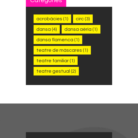
Categories
acrobàcies
(1)
circ
(3)
dansa
(4)
dansa aèria
(1)
dansa flamenca
(1)
teatre de màscares
(1)
teatre familiar
(1)
teatre gestual
(2)