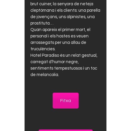
brut cuiner, la senyora de neteja
cleptòmana i els clients: una parella
de jovençans, uns alpinistes, una
prostituta…
Quan apareix el primer mort, el
personal i els hostes es veuen
arrossegats per una allau de
truculències.
Hotel Paradiso és un relat gestual,
carregat d’humor negre,
sentiments tempestuosos i un toc
de melancolia.
Fitxa