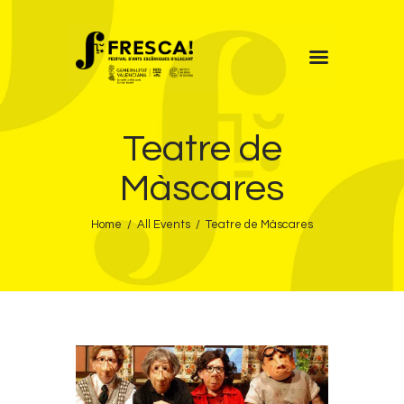
FRESCA!
Teatre de
Programa
Informació d’interés
Màscares
Contacte
Home
All Events
Teatre de Màscares
VAL