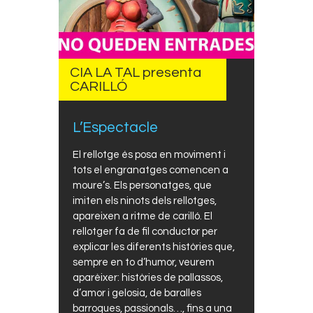
CIA LA TAL presenta
CARILLÓ
L’Espectacle
El rellotge és posa en moviment i
tots el engranatges comencen a
moure’s. Els personatges, que
imiten els ninots dels rellotges,
apareixen a ritme de carilló. El
rellotger fa de fil conductor per
explicar les diferents històries que,
sempre en to d’humor, veurem
aparèixer: històries de pallassos,
d’amor i gelosia, de baralles
barroques, passionals…, fins a una