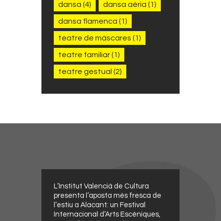
dansa
(4)
dansa aèria
(1)
dansa flamenca
(1)
teatre de màscares
(1)
teatre familiar
(1)
teatre gestual
(2)
L’Institut Valencià de Cultura
presenta l’aposta més fresca de
l’estiu a Alacant: un Festival
Internacional d’Arts Escèniques,