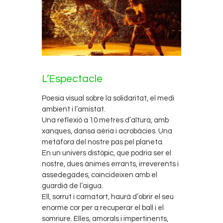
L’Espectacle
Poesia visual sobre la solidaritat, el medi
ambient i l’amistat.
Una reflexió a 10 metres d’altura, amb
xanques, dansa aèria i acrobàcies. Una
metàfora del nostre pas pel planeta.
En un univers distòpic, que podria ser el
nostre, dues ànimes errants, irreverents i
assedegades, coincideixen amb el
guardià de l’aigua.
Ell, sorrut i camatort, haurà d’obrir el seu
enorme cor per a recuperar el ball i el
somriure. Elles, amorals i impertinents,