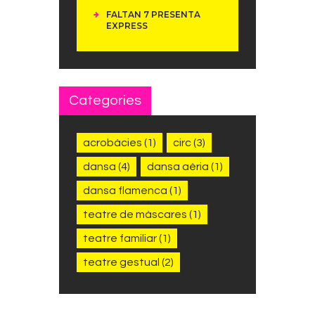
FALTAN 7 PRESENTA
EXPRESS
Categories
acrobàcies
(1)
circ
(3)
dansa
(4)
dansa aèria
(1)
dansa flamenca
(1)
teatre de màscares
(1)
teatre familiar
(1)
teatre gestual
(2)