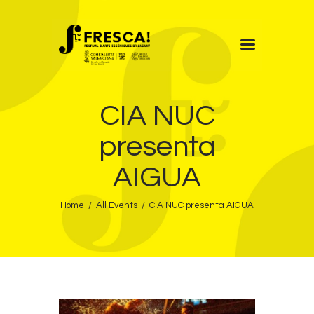
FRESCA!
CIA NUC
Programa
Informació d’interés
presenta
Contacte
AIGUA
VAL
Home
All Events
CIA NUC presenta AIGUA